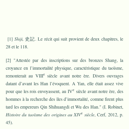
[1]
Shiji,
史記. Le récit qui suit provient de deux chapitres, le
28 et le 118.
[2] "Attestée par des inscriptions sur des bronzes Shang, la
croyance en l’immortalité physique, caractéristique du taoïsme,
e
remonterait au VIII
siècle avant notre ère. Divers ouvrages
datant d’avant les Han l’évoquent. A Yan, elle était assez vive
e
pour que les rois envoyassent, au IV
siècle avant notre ère, des
hommes à la recherche des îles d’immortalité, comme firent plus
tard les empereurs Qin Shihuangdi et Wu des Han." (I. Robinet,
e
Histoire du taoïsme des origines au XIV
siècle
, Cerf, 2012, p.
45).