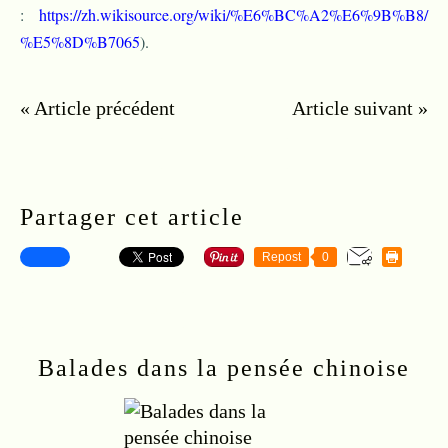
:
https://zh.wikisource.org/wiki/%E6%BC%A2%E6%9B%B8/
%E5%8D%B7065
).
« Article précédent
Article suivant »
Retour à l'accueil
Partager cet article
Repost
0
S'inscrire à la newsletter
Balades dans la pensée chinoise