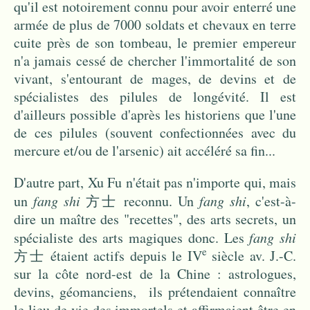
qu'il est notoirement connu pour avoir enterré une
armée de plus de 7000 soldats et chevaux en terre
cuite près de son tombeau, le premier empereur
n'a jamais cessé de chercher l'immortalité de son
vivant, s'entourant de mages, de devins et de
spécialistes des pilules de longévité. Il est
d'ailleurs possible d'après les historiens que l'une
de ces pilules (souvent confectionnées avec du
mercure et/ou de l'arsenic) ait accéléré sa fin...
D'autre part, Xu Fu n'était pas n'importe qui, mais
un
fang shi
方士 reconnu. Un
fang shi
, c'est-à-
dire un maître des "recettes", des arts secrets, un
spécialiste des arts magiques donc. Les
fang shi
e
方士 étaient actifs depuis le IV
siècle av. J.-C.
sur la côte nord-est de la Chine : astrologues,
devins, géomanciens, ils prétendaient connaître
le lieu de vie des immortels et affirmaient être en