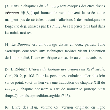
[3]
Dans le chapitre I du
Zhuangzi
sont évoqués des êtres divins
(
神人
)
qui hument le vent, boivent la rosée et ne
shenren
mangent pas de céréales, autant d'allusions à des techniques de
longévité déjà utilisées par les
Fang shi
et reprises plus tard dans
les traités taoïstes.
[4]
Le
Baopuzi
est un ouvrage divisé en deux parties, l'une
ésotérique consacrée aux techniques taoïstes visant l'obtention
de l'immortalité, l'autre exotérique consacrée au confucianisme.
e
[5]
I. Robinet,
Histoire du taoïsme des origines au XIV
siècle
,
Cerf, 2012, p. 108. Pour les personnes souhaitant aller plus loin
sur ce point, voici un lien vers une traduction du chapitre XIII du
Baopuzi,
chapitre consacré à l'art de nourrir le principe vital
(
https://journals.openedition.org/ideo/345
).
[6]
Livre des Han, volume 65
(version originale en ligne