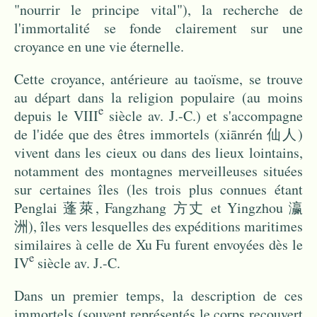
"nourrir le principe vital"), la recherche de
l'immortalité se fonde clairement sur une
croyance en une vie éternelle.
Cette croyance, antérieure au taoïsme, se trouve
au départ dans la religion populaire (au moins
e
depuis le VIII
siècle av. J.-C.) et s'accompagne
de l'idée que des êtres immortels (xiānrén 仙人)
vivent dans les cieux ou dans des lieux lointains,
notamment des montagnes merveilleuses situées
sur certaines îles (les trois plus connues étant
Penglai 蓬萊, Fangzhang 方丈 et Yingzhou 瀛
洲), îles vers lesquelles des expéditions maritimes
similaires à celle de Xu Fu furent envoyées dès le
e
IV
siècle av. J.-C.
Dans un premier temps, la description de ces
immortels (souvent représentés le corps recouvert