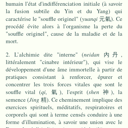
humain l'état d'indifférenciation initiale (à savoir
la fusion subtile du Yin et du Yang) qui
caractérise le "souffle originel" (
yuanqi
元氣). Ce
procédé évite alors à l'organisme la perte du
"souffle originel", cause de la maladie et de la
mort.
2.
L’alchimie dite "interne" (
neidan
內丹,
littéralement "cinabre intérieur"), qui vise le
développement d'une âme immortelle à partir de
pratiques consistant à renforcer, épurer et
concentrer les trois fo
rces vitales que sont le
souffle vital (
qi,
氣), l'esprit (
shen
神), la
semence (
Jing
精).
Ce cheminement implique des
exercices spirituels, méditatifs, respiratoires et
corporels qui sont à terme censés conduire à une
forme d'illumination, à savoir une union avec le