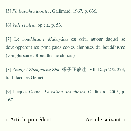
[5]
Philosophes taoïstes
, Gallimard, 1967, p. 636.
[6]
Vide et plein
, op.cit., p. 53.
[7]
Le
bouddhisme Mahâyâna
est celui autour duquel se
développeront les principales écoles chinoises du bouddhisme
(voir glossaire : Bouddhisme chinois).
[8]
Zhangzi Zhengmeng Zhu
, 張子正蒙注, VII, Dayi 272-273,
trad. Jacques Gernet.
[9]
Jacques Gernet,
La raison des choses
, Gallimard, 2005, p.
167.
« Article précédent
Article suivant »