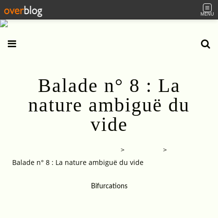
MENU
Balade n° 8 : La
nature ambiguë du
vide
Balades dans la pensée chinoise
>
Categories
>
Balade n° 8 : La nature ambiguë du vide
Bifurcations
01.05.2021
…