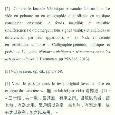
[2]
Comme le formule Véronique Alexandre Journeau, « Le
vide en peinture ou en calligraphie et le silence en musique
constituent ensemble le fonds inaudible et invisible
(indifférencié) d’où émergent tous signes visibles et audibles (se
différenciant par leur apparition). » (« Vide et vacuité
en esthétique chinoise : Calligraphie-peinture, musique et
poésie », Langarts.
Notions esthétiques : résonances entre les
arts et les cultures
, L’Harmattan, pp.252-268, 2013).
[3]
Vide et plein
, op. cit., pp. 57-58.
[4]
Voici le passage dans le texte original (avec la mise en
exergue du caractère wu 無 traduit ici par vide) 道德經, §11 :
« 三十輻，共一轂，當其無，有車之用。埏埴以為器，當
其無，有器之用。鑿戶牖以為室，當其無，有室之用。故
有之以為利，無之以為用。 »