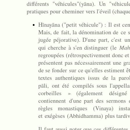
différents "véhicules"
(yāna). Un "véhicu
pratiques pour cheminer vers l'éveil (chaq
Hīnayāna ("petit véhicule") : Il est ce
Mais, de fait, la dénomination de ce s
jugée péjorative). D'une part, c'est 
qui cherche à s'en distinguer (le
Mah
regroupées (rétrospectivement donc et 
présentent pas nécessairement une g
de se fonder
sur ce qu'elles estiment êt
textes authentiques issus de la pa
pāli, ont été compilés sous l'appel
corbeilles » (également désign
contiennent
d'une part des sermons
d
règles monastiques
(
Vinaya
) inst
et
exégèses
(
Abhidhamma
)
plus tardi
Il faut aussi noter que ces différentes