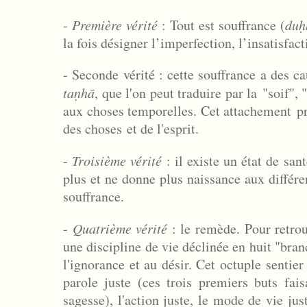
-
Première vérité
: Tout est souffrance (
duḥ
la fois désigner l’imperfection, l’insatisfact
- Seconde vérité : cette souffrance a des c
taṇhā
, que l'on peut traduire par la "soif", "
aux choses temporelles. Cet attachement pr
des choses et de l'esprit.
-
Troisième vérité
: il existe un état de san
plus et ne donne plus naissance aux différe
souffrance.
-
Quatrième vérité
: le remède. Pour retrou
une discipline de vie déclinée en huit "bran
l'ignorance et au désir. Cet octuple sentier
parole juste (ces trois premiers buts fai
sagesse), l'action juste, le mode de vie just