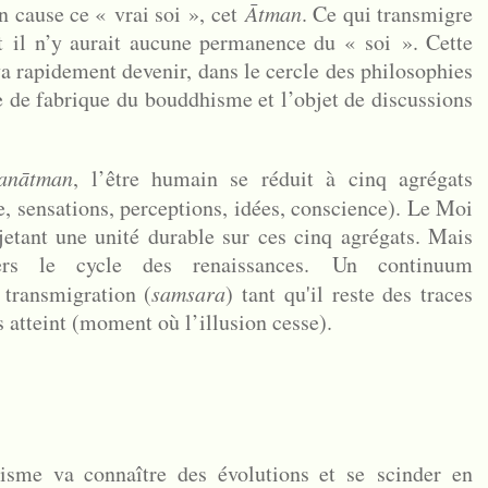
en cause ce « vrai soi », cet
Ātman
. Ce qui transmigre
et
il n’y aurait aucune permanence du « soi ». Cette
va rapidement devenir, dans le cercle des philosophies
e de fabrique du bouddhisme et l’objet de discussions
a
nātman
, l’être humain se réduit à cinq agrégats
, sensations, perceptions, idées, conscience). Le Moi
jetant une unité durable sur ces cinq agrégats. Mais
vers le cycle des renaissances. Un continuum
 transmigration (
samsara
) tant qu'il reste des traces
s atteint (moment où l’illusion cesse).
sme va connaître des évolutions et se scinder en