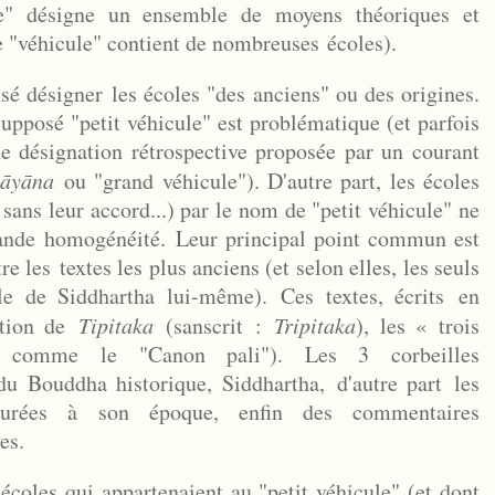
le" désigne un ensemble de moyens théoriques et
ue "véhicule" contient de nombreuses écoles).
nsé désigner les écoles "des anciens" ou des origines.
upposé "petit véhicule" est problématique (et parfois
une désignation rétrospective proposée par un courant
āyāna
ou "grand véhicule"). D'autre part, les écoles
sans leur accord...) par le nom de "petit véhicule" ne
rande homogénéité.
Leur principal point commun est
re les
textes les plus anciens (et selon elles, les seuls
role de Siddhartha lui-même).
Ces textes, écrits en
lation de
Tipitaka
(sanscrit :
Tripitaka
), les « trois
é comme le "Canon pali"). Les 3 corbeilles
u Bouddha historique, Siddhartha, d'autre part les
aurées à son époque, enfin des commentaires
ves.
 écoles qui appartenaient au "petit véhicule" (et dont