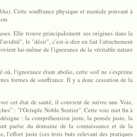
kha)
. Cette souffrance physique et mentale pouvant à
ion.
auses. Elle trouve principalement ses origines dans la
l'avidité", le "désir", c'est-à-dire en fait l'attachement
ovient lui-même de l'ignorance de la véritable nature
té où, l'ignorance étant abolie, cette soif ne s'exprime
ntes formes de souffrance. Il y a donc cessation de la
ver cet état de santé, il convient de suivre une Voie,
ches" : "l'Octuple Noble Sentier". Cette voie met fin à
 désigne : la compréhension juste, la pensée juste, la
sant partie du domaine de la connaissance et de la
e, l'effort juste (ces trois buts relevant des pratiques