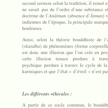
second sermon selon la tradition
, il remet 
n
e serait
pas de l’ordre d’une substance 
doctrine de l’
Anātman
(absence d’
Ātman
) 
indiennes de l’époque, la principale marqu
houleuses.
Ainsi, selon la théorie bouddhiste de
l’
(
skandha
) de phénomènes (forme corporelle
est donc une illusion que l’on crée en pro
cette illusion tenace perdure à tra
psychique perdure à travers le cycle de la
karmiques et que l’état « d’éveil » n’est pa
Les différents véhicules :
A partir de ce socle commun, le bouddhi