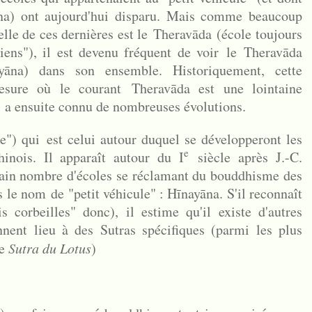
na) ont aujourd'hui disparu. Mais comme beaucoup
lle de ces dernières est le
Theravāda
(école toujours
ciens"), il est devenu fréquent de voir le
Theravāda
yāna) dans son ensemble. Historiquement, c
ette
mesure où le courant
Theravāda est une lointaine
ui a ensuite connu de nombreuses évolutions.
e") qui est celui autour duquel se développeront les
e
inois. Il apparaît autour du I
siècle après J.-C.
tain nombre d'écoles se réclamant du bouddhisme des
us le nom de "pe
tit véhicule" : Hīnayāna. S'il reconnaît
is corbeilles" donc), il estime qu'il existe d'autres
nent lieu à des Sutras spécifiques (parmi les plus
e
Sutra du Lotus
)