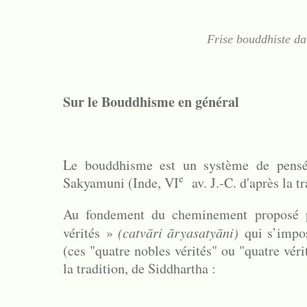
Frise bouddhiste da
Sur le Bouddhisme en général
Le bouddhisme est un système de pensé
e
Sakyamuni (Inde, VI
av. J.-C. d'après la tr
Au fondement du cheminement proposé p
vérités »
(catvāri āryasatyāni)
qui s’imp
(ces "quatre nobles vérités" ou "quatre vér
la tradition, de Siddhartha :