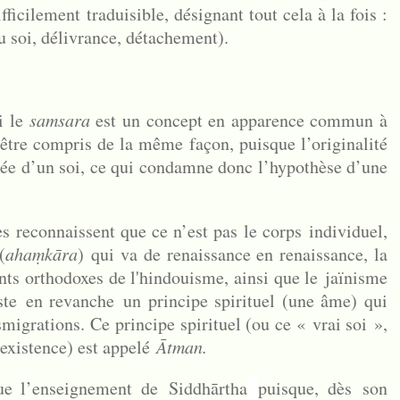
ifficilement traduisible, désignant tout cela à la fois :
du soi, délivrance, détachement).
i le
samsara
est un concept en apparence commun à
être compris de la même façon, puisque l’originalité
dée d’un soi, ce qui condamne donc l’hypothèse d’une
nes reconnaissent que ce n’est pas le corps
individuel
,
(
ahaṃkāra
)
qui va de renaissance en renaissance, la
nts orthodoxes de l'hindouisme, ainsi que le jaïnisme
iste
en revanche
un principe spirituel (une âme) qui
smigrations. Ce principe spirituel (ou ce « vrai soi »,
 existence) est appelé
Ātman.
que l’enseignement de
Siddhārtha
puisque, dès
son