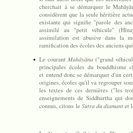
cherchait à se démarquer le Mahāyā
considèrent que la seule héritière actue
existante qui signifie "parole des an
assimilé au "petit véhicule" (
Hīna
assimilation est abusive dans la 
ramification des écoles des anciens q
Le courant
Mahāyāna
("grand véhicul
principales écoles du bouddhisme ch
et
entend donc se démarquer d'un cer
origines, écoles qu'il va regrouper so
les textes de ces dernières ("les tro
enseignements de Siddhartha qui don
connus, citons le
Sutra du diamant
et l